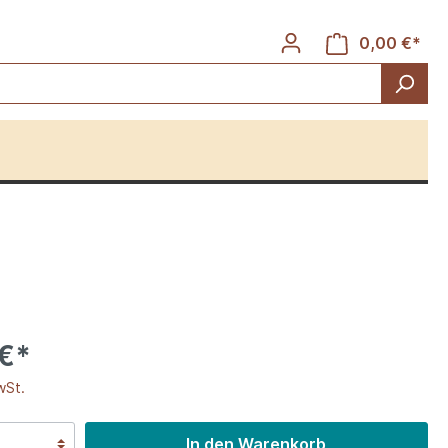
0,00 €*
Rinder
 €*
wSt.
In den Warenkorb