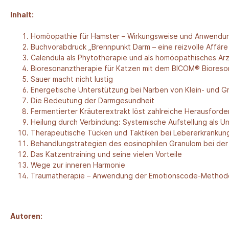
Inhalt:
Homöopathie für Hamster – Wirkungsweise und Anwendun
Buchvorab­druck „Brennpunkt Darm – eine reizvolle Affäre
Calendula als Phytotherapie und als homöopathisches Ar
Bioresonanztherapie für Katzen mit dem BICOM® Biores
Sauer macht nicht lustig
Energetische Unterstützung bei Narben von Klein- und G
Die Bedeutung der Darmgesundheit
Fermentierter Kräuterextrakt löst zahlreiche Herausford
Heilung durch Verbindung: Systemische Aufstellung als U
Therapeutische Tücken und Taktiken bei Lebererkranku
Behandlungstrategien des eosinophilen Granulom bei der
Das Katzentraining und seine vielen Vorteile
Wege zur inneren Harmonie
Traumatherapie – Anwendung der Emotionscode-Methode
Autoren: