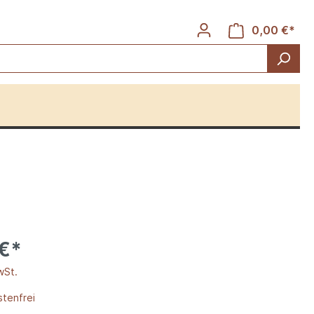
0,00 €*
Rinder
 €*
wSt.
tenfrei