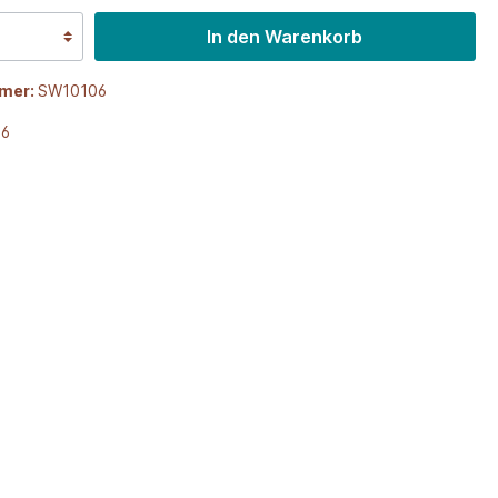
In den Warenkorb
mer:
SW10106
66