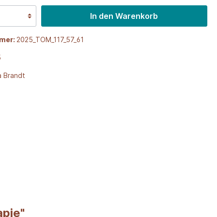
In den Warenkorb
mer:
2025_TOM_117_57_61
5
a Brandt
apie"