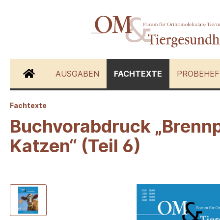
AUSGABEN
FACHTEXTE
PROBEHEF
Fachtexte
Zur Kategorie Fachtexte
Buchvorabdruck „Brennpu
Katzen“ (Teil 6)
Hunde
Katzen
Schwein
Andere