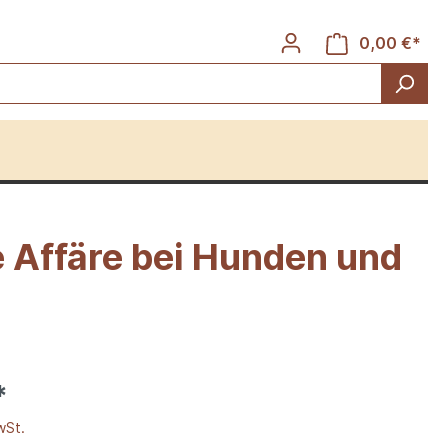
0,00 €*
e Affäre bei Hunden und
Rinder
*
wSt.