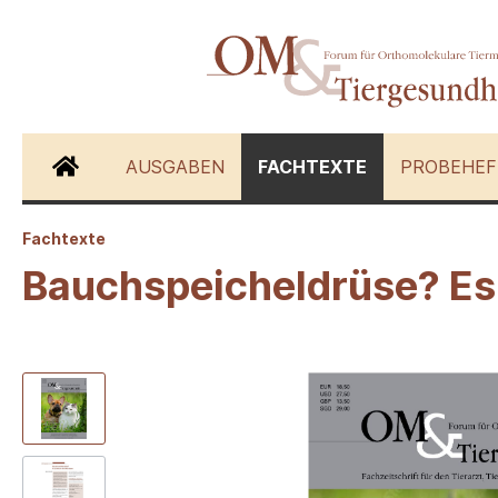
AUSGABEN
FACHTEXTE
PROBEHEF
Fachtexte
Zur Kategorie Fachtexte
Bauchspeicheldrüse? Es
Hunde
Katzen
Schwein
Andere