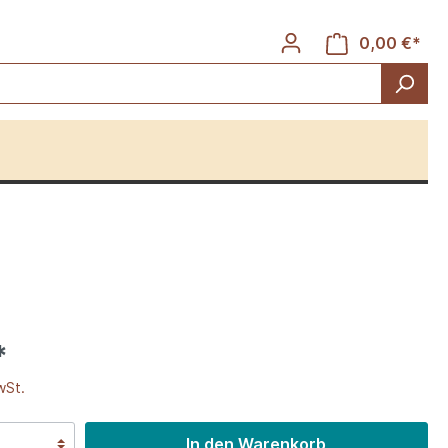
0,00 €*
Rinder
*
wSt.
In den Warenkorb