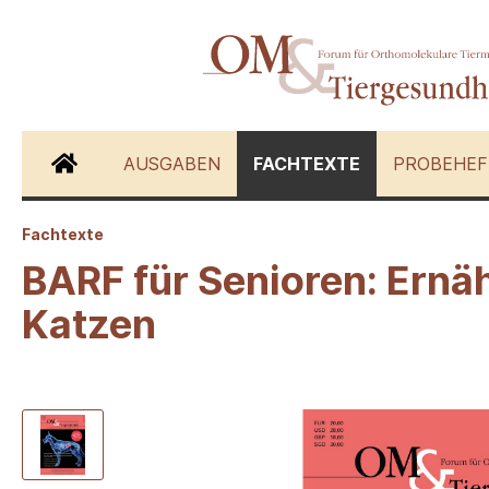
AUSGABEN
FACHTEXTE
PROBEHEF
Fachtexte
Zur Kategorie Fachtexte
BARF für Senioren: Ernä
Katzen
Hunde
Katzen
Schwein
Andere