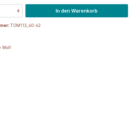
In den Warenkorb
mer:
TOM113_40-42
3
e Wolf