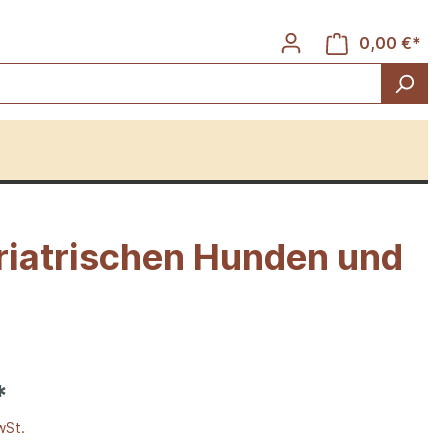
0,00 €*
riatrischen Hunden und
Rinder
*
wSt.